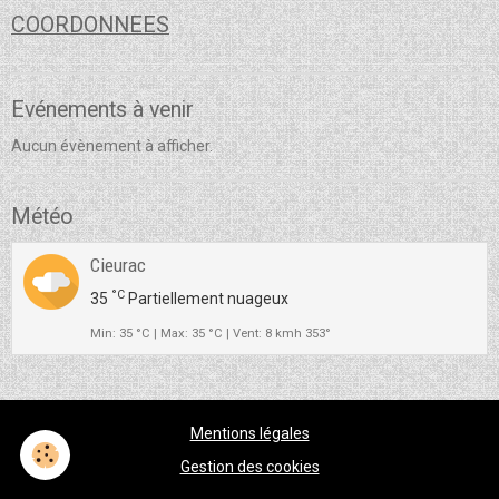
COORDONNEES
Evénements à venir
Aucun évènement à afficher.
Météo
Cieurac
°C
35
Partiellement nuageux
Min: 35 °C | Max: 35 °C | Vent: 8 kmh 353°
Mentions légales
Gestion des cookies