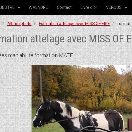
QUESTRE
A VENDRE
Contact
Livre d'or
VENDUS
Album photo
Formation attelage avec MISS OF EIRE
formati
mation attelage avec MISS OF 
ées maniabilité formation MATE