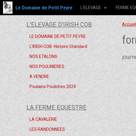
Le Domaine de Petit Peyre
L'ELEVAGE
FERME E
L'ELEVAGE D'IRISH COB
Accueil
for
LE DOMAINE DE PETIT PEYRE
L'IRISH COB: Histoire Standard
journ
NOS ETALONS
NOS POULINIERES
A VENDRE
Poulains Pouliches 2024
LA FERME EQUESTRE
LA CAVALERIE
LES RANDONNEES