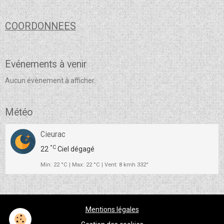
COORDONNEES
Evénements à venir
Aucun évènement à afficher.
Météo
Cieurac
°C
22
Ciel dégagé
Min: 22 °C | Max: 22 °C | Vent: 8 kmh 332°
Mentions légales